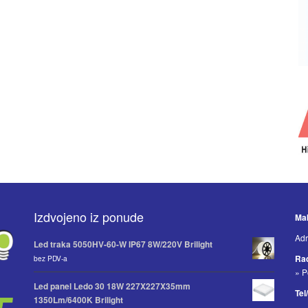
Izdvojeno iz ponude
Mak
Adr
Led traka 5050HV-60-W IP67 8W/220V Brilight
Ra
bez PDV-a
» P
Led panel Ledo 30 18W 227X227X35mm
Tel
1350Lm/6400K Brilight