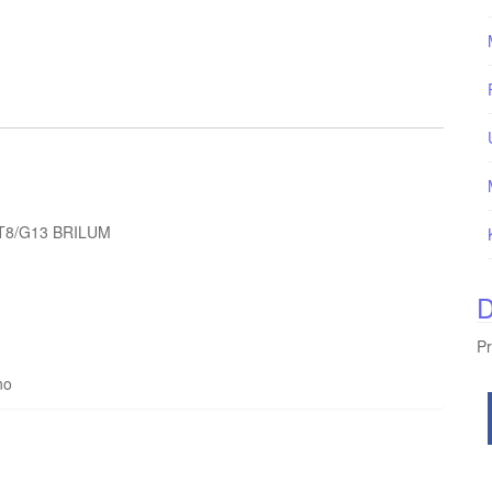
0/T8/G13 BRILUM
D
Pr
no