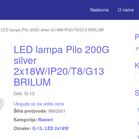
Naslovna
O nama
 LED lampa Pilo 200G silver 2x18W/IP20/T8/G13 BRILUM
P
LED lampa Pilo 200G
Pr
za
silver
K
2x18W/IP20/T8/G13
BRILUM
S
Grlo: G-13
Ulogujte se da vidite cene
Šifra proizvoda:
9902001
Kategorija:
Rasteri
Oznake:
G-13
,
LED 2x18W