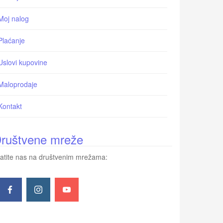
Moj nalog
Plaćanje
Uslovi kupovine
Maloprodaje
Kontakt
ruštvene mreže
atite nas na društvenim mrežama: