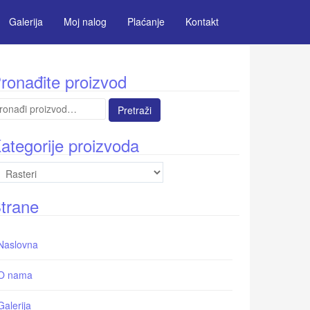
Galerija
Moj nalog
Plaćanje
Kontakt
ronađite proizvod
etraga
:
ategorije proizvoda
trane
Naslovna
O nama
Galerija