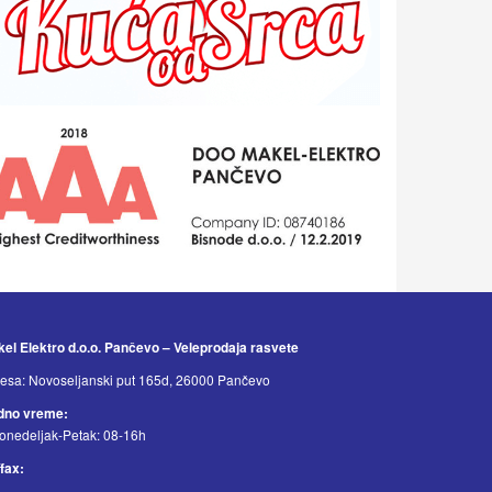
el Elektro d.o.o. Pančevo – Veleprodaja rasvete
esa: Novoseljanski put 165d, 26000 Pančevo
dno vreme:
onedeljak-Petak: 08-16h
/fax: