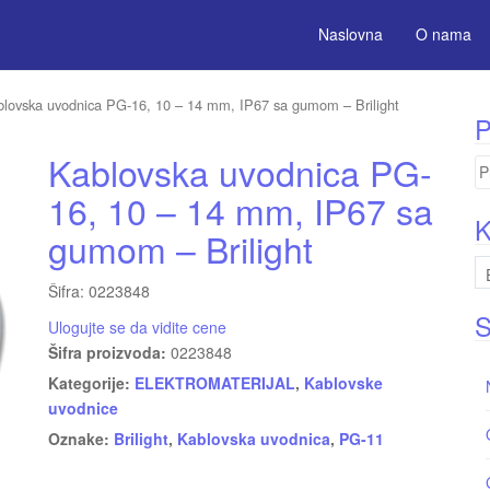
Naslovna
O nama
lovska uvodnica PG-16, 10 – 14 mm, IP67 sa gumom – Brilight
P
Kablovska uvodnica PG-
Pr
za
16, 10 – 14 mm, IP67 sa
K
gumom – Brilight
Šifra: 0223848
S
Ulogujte se da vidite cene
Šifra proizvoda:
0223848
Kategorije:
ELEKTROMATERIJAL
,
Kablovske
uvodnice
Oznake:
Brilight
,
Kablovska uvodnica
,
PG-11