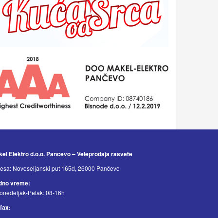
el Elektro d.o.o. Pančevo – Veleprodaja rasvete
esa: Novoseljanski put 165d, 26000 Pančevo
dno vreme:
onedeljak-Petak: 08-16h
/fax: