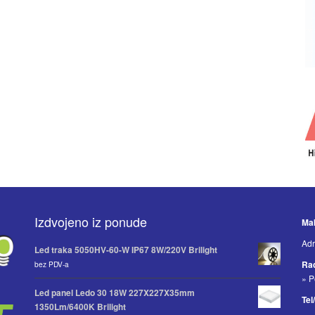
Izdvojeno iz ponude
Mak
Adr
Led traka 5050HV-60-W IP67 8W/220V Brilight
Ra
bez PDV-a
» P
Led panel Ledo 30 18W 227X227X35mm
Tel
1350Lm/6400K Brilight