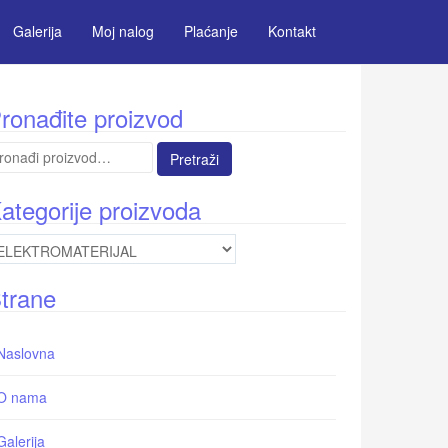
Galerija
Moj nalog
Plaćanje
Kontakt
ronađite proizvod
etraga
:
ategorije proizvoda
trane
Naslovna
O nama
Galerija