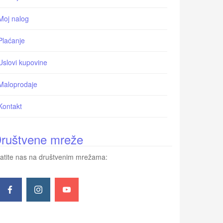
Moj nalog
Plaćanje
Uslovi kupovine
Maloprodaje
Kontakt
ruštvene mreže
atite nas na društvenim mrežama: