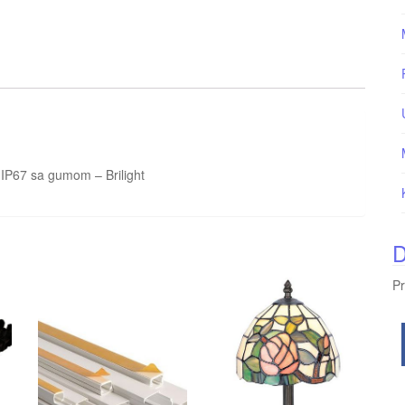
IP67 sa gumom – Brilight
D
Pr