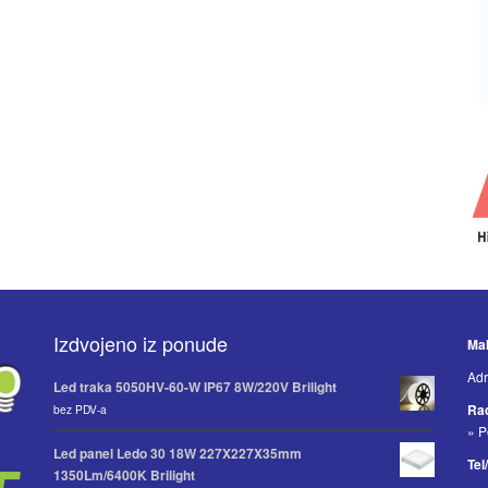
Izdvojeno iz ponude
Mak
Adr
Led traka 5050HV-60-W IP67 8W/220V Brilight
Ra
bez PDV-a
» P
Led panel Ledo 30 18W 227X227X35mm
Tel
1350Lm/6400K Brilight