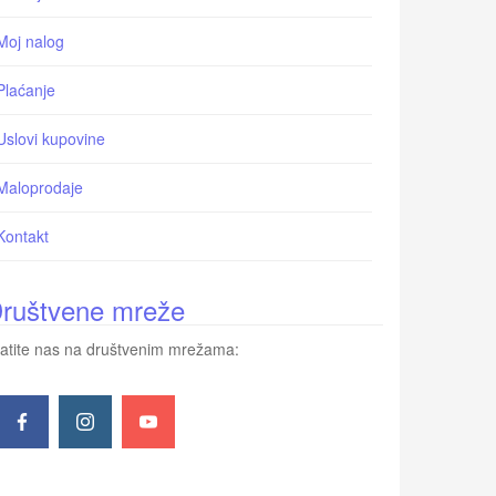
Moj nalog
Plaćanje
Uslovi kupovine
Maloprodaje
Kontakt
ruštvene mreže
atite nas na društvenim mrežama: