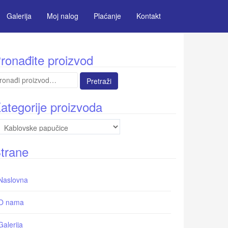
Galerija
Moj nalog
Plaćanje
Kontakt
ronađite proizvod
etraga
:
ategorije proizvoda
trane
Naslovna
O nama
Galerija