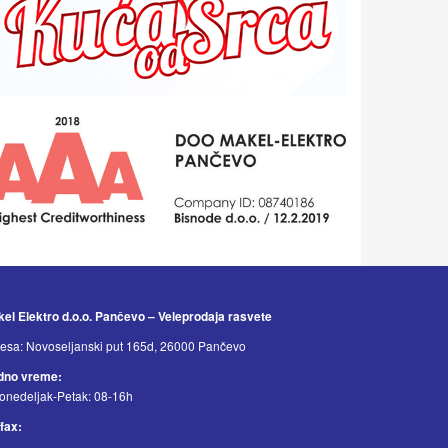
el Elektro d.o.o. Pančevo – Veleprodaja rasvete
esa: Novoseljanski put 165d, 26000 Pančevo
dno vreme:
onedeljak-Petak: 08-16h
/fax: