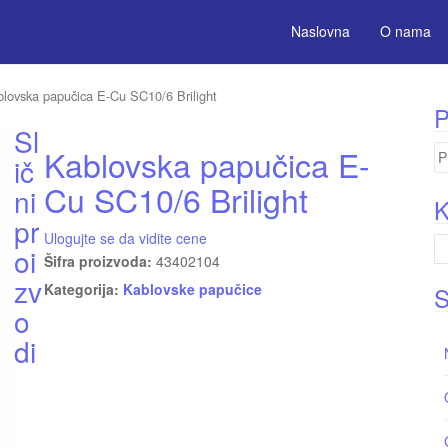
Naslovna
O nama
lovska papučica E-Cu SC10/6 Brilight
P
Sl
Kablovska papučica E-
Pr
ič
za
Cu SC10/6 Brilight
ni
K
pr
Ulogujte se da vidite cene
oi
Šifra proizvoda:
43402104
zv
Kategorija:
Kablovske papučice
S
o
di