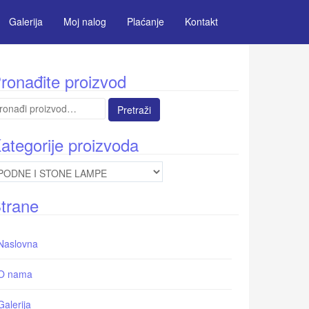
Galerija
Moj nalog
Plaćanje
Kontakt
ronađite proizvod
etraga
:
ategorije proizvoda
trane
Naslovna
O nama
Galerija