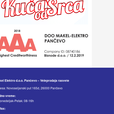
el Elektro d.o.o. Pančevo – Veleprodaja rasvete
esa: Novoseljanski put 165d, 26000 Pančevo
dno vreme:
onedeljak-Petak: 08-16h
/fax: