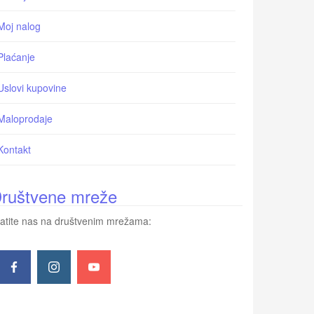
Moj nalog
Plaćanje
Uslovi kupovine
Maloprodaje
Kontakt
ruštvene mreže
atite nas na društvenim mrežama: