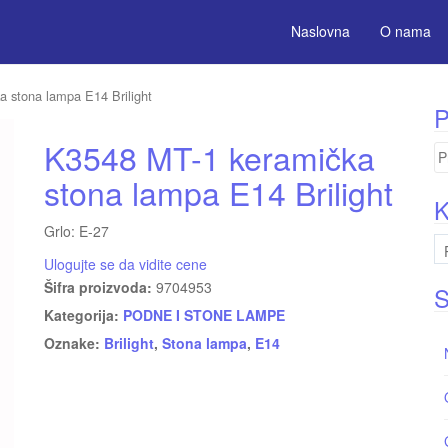
Naslovna
O nama
 stona lampa E14 Brilight
P
K3548 MT-1 keramička
Pr
za
stona lampa E14 Brilight
K
Grlo: E-27
Ulogujte se da vidite cene
Šifra proizvoda:
9704953
S
Kategorija:
PODNE I STONE LAMPE
Oznake:
Brilight
,
Stona lampa
,
E14