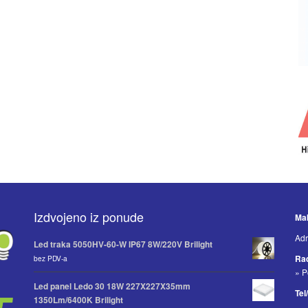
Izdvojeno iz ponude
Mak
Adr
Led traka 5050HV-60-W IP67 8W/220V Brilight
Ra
bez PDV-a
» P
Led panel Ledo 30 18W 227X227X35mm
Tel
1350Lm/6400K Brilight