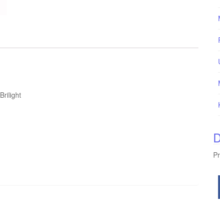
rilight
D
Pr