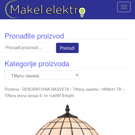
T
o
g
g
Pronađite proizvod
l
e
Pretraga
n
za:
a
Kategorije proizvoda
v
i
g
a
Početna
/
DEKORATIVNA RASVETA
/
Tiffany rasveta
/ HN9041-TB –
t
Tiffany stona lampa E-14 1x40W Brilight
i
o
n