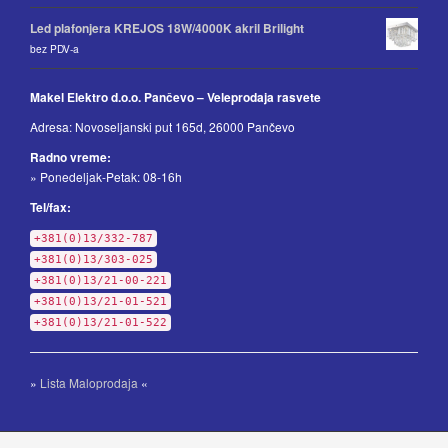
Led plafonjera KREJOS 18W/4000K akril Brilight
bez PDV-a
Makel Elektro d.o.o. Pančevo – Veleprodaja rasvete
Adresa: Novoseljanski put 165d, 26000 Pančevo
Radno vreme:
» Ponedeljak-Petak: 08-16h
Tel/fax:
+381(0)13/332-787
+381(0)13/303-025
+381(0)13/21-00-221
+381(0)13/21-01-521
+381(0)13/21-01-522
»
Lista Maloprodaja
«