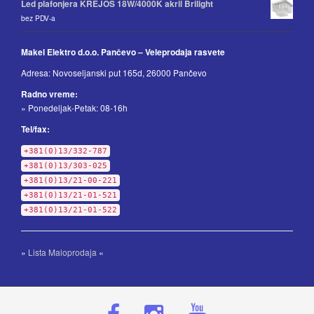
Led plafonjera KREJOS 18W/4000K akril Brilight
bez PDV-a
Makel Elektro d.o.o. Pančevo – Veleprodaja rasvete
Adresa: Novoseljanski put 165d, 26000 Pančevo
Radno vreme:
» Ponedeljak-Petak: 08-16h
Tel/fax:
+381(0)13/332-787
+381(0)13/303-025
+381(0)13/21-00-221
+381(0)13/21-01-521
+381(0)13/21-01-522
»
Lista Maloprodaja
«