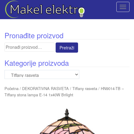
T
o
g
g
Pronađite proizvod
l
e
Pretraga
n
za:
a
Kategorije proizvoda
v
i
g
a
Početna
/
DEKORATIVNA RASVETA
/
Tiffany rasveta
/ HN9014-TB –
t
Tiffany stona lampa E-14 1x40W Brilight
i
o
n