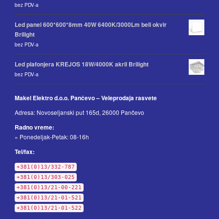
bez PDV-a
Led panel 600*600*8mm 40W 6400K/3000Lm beli okvir
Brilight
bez PDV-a
Led plafonjera KREJOS 18W/4000K akril Brilight
bez PDV-a
Makel Elektro d.o.o. Pančevo – Veleprodaja rasvete
Adresa: Novoseljanski put 165d, 26000 Pančevo
Radno vreme:
» Ponedeljak-Petak: 08-16h
Tel/fax:
+381(0)13/332-787
+381(0)13/303-025
+381(0)13/21-00-221
+381(0)13/21-01-521
+381(0)13/21-01-522