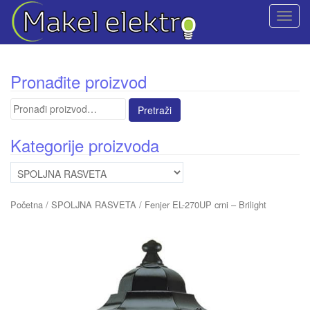
T
o
g
g
Pronađite proizvod
l
e
Pretraga
n
za:
a
Kategorije proizvoda
v
i
g
a
Početna
/
SPOLJNA RASVETA
/ Fenjer EL-270UP crni – Brilight
t
i
o
n