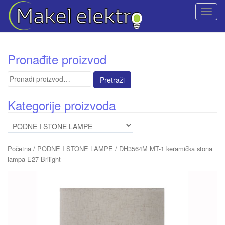
T
o
g
g
Pronađite proizvod
l
e
Pretraga
n
za:
a
Kategorije proizvoda
v
i
g
a
Početna
/
PODNE I STONE LAMPE
/ DH3564M MT-1 keramička stona
t
lampa E27 Brilight
i
o
n