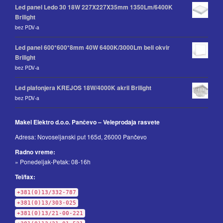
Led panel Ledo 30 18W 227X227X35mm 1350Lm/6400K
Brilight
bez PDV-a
Led panel 600*600*8mm 40W 6400K/3000Lm beli okvir
Brilight
bez PDV-a
Led plafonjera KREJOS 18W/4000K akril Brilight
bez PDV-a
Makel Elektro d.o.o. Pančevo – Veleprodaja rasvete
Adresa: Novoseljanski put 165d, 26000 Pančevo
Radno vreme:
» Ponedeljak-Petak: 08-16h
Tel/fax:
+381(0)13/332-787
+381(0)13/303-025
+381(0)13/21-00-221