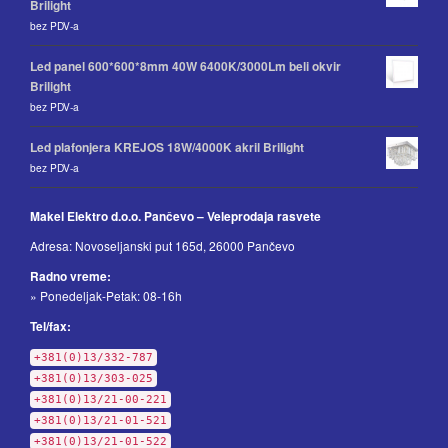
Brilight
bez PDV-a
Led panel 600*600*8mm 40W 6400K/3000Lm beli okvir
Brilight
bez PDV-a
Led plafonjera KREJOS 18W/4000K akril Brilight
bez PDV-a
Makel Elektro d.o.o. Pančevo – Veleprodaja rasvete
Adresa: Novoseljanski put 165d, 26000 Pančevo
Radno vreme:
» Ponedeljak-Petak: 08-16h
Tel/fax:
+381(0)13/332-787
+381(0)13/303-025
+381(0)13/21-00-221
+381(0)13/21-01-521
+381(0)13/21-01-522