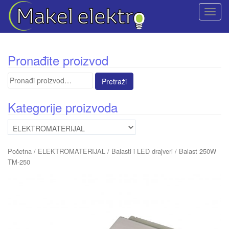
T
o
g
g
Pronađite proizvod
l
e
Pretraga
n
za:
a
Kategorije proizvoda
v
i
g
a
Početna
/
ELEKTROMATERIJAL
/
Balasti i LED drajveri
/ Balast 250W
t
TM-250
i
o
n