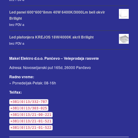
Led panel 600*600*8mm 40W 6400K/3000Lm beli okvir
Brilight
bez PDV-a
Led plafonjera KREJOS 18W/4000K akril Brilight
bez PDV-a
Makel Elektro d.o.o. Pančevo – Veleprodaja rasvete
Adresa: Novoseljanski put 165d, 26000 Pančevo
Radno vreme:
» Ponedeljak-Petak: 08-16h
Tel/fax:
+381(0)13/332-787
+381(0)13/303-025
+381(0)13/21-00-221
+381(0)13/21-01-521
+381(0)13/21-01-522