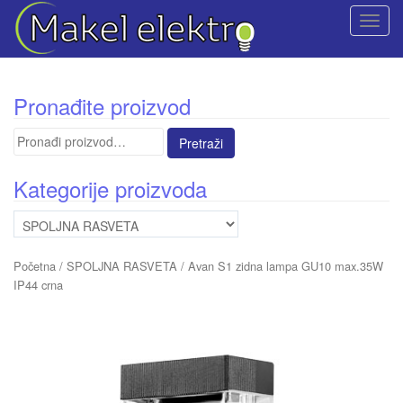
T
o
g
g
Pronađite proizvod
l
e
Pretraga
n
za:
a
Kategorije proizvoda
v
i
g
a
Početna
/
SPOLJNA RASVETA
/ Avan S1 zidna lampa GU10 max.35W
t
IP44 crna
i
o
n