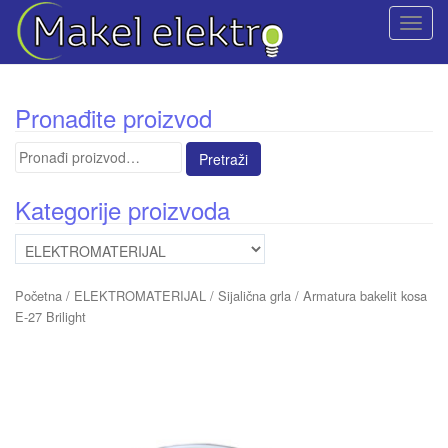
T
o
g
g
Pronađite proizvod
l
e
Pretraga
n
za:
a
Kategorije proizvoda
v
i
g
a
Početna
/
ELEKTROMATERIJAL
/
Sijalična grla
/ Armatura bakelit kosa
t
E-27 Brilight
i
o
n