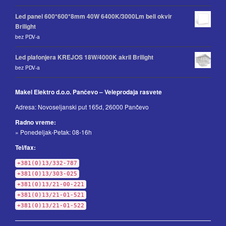
Led panel 600*600*8mm 40W 6400K/3000Lm beli okvir
Brilight
bez PDV-a
Led plafonjera KREJOS 18W/4000K akril Brilight
bez PDV-a
Makel Elektro d.o.o. Pančevo – Veleprodaja rasvete
Adresa: Novoseljanski put 165d, 26000 Pančevo
Radno vreme:
» Ponedeljak-Petak: 08-16h
Tel/fax:
+381(0)13/332-787
+381(0)13/303-025
+381(0)13/21-00-221
+381(0)13/21-01-521
+381(0)13/21-01-522