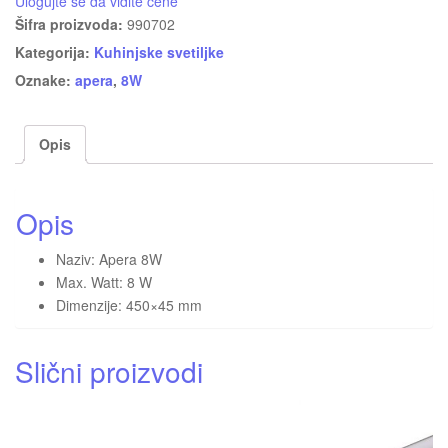
Ulogujte se da vidite cene
Šifra proizvoda:
990702
Kategorija:
Kuhinjske svetiljke
Oznake:
apera
,
8W
Opis
Opis
Naziv: Apera 8W
Max. Watt: 8 W
Dimenzije: 450×45 mm
Slični proizvodi