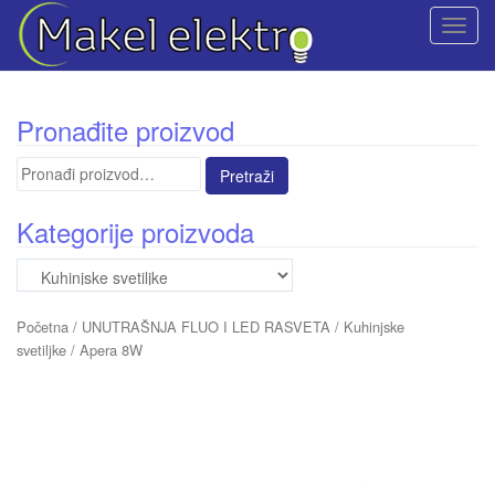
T
o
g
g
Pronađite proizvod
l
e
Pretraga
n
za:
a
Kategorije proizvoda
v
i
g
a
Početna
/
UNUTRAŠNJA FLUO I LED RASVETA
/
Kuhinjske
t
svetiljke
/ Apera 8W
i
o
n