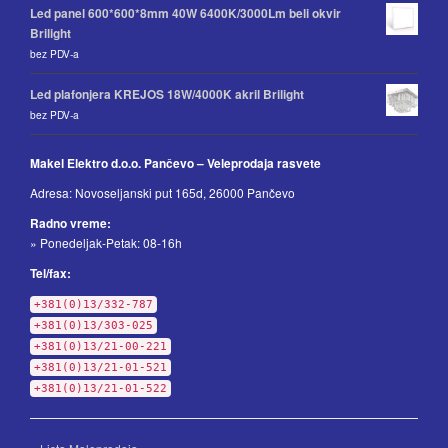
Led panel 600*600*8mm 40W 6400K/3000Lm beli okvir
Brilight
bez PDV-a
Led plafonjera KREJOS 18W/4000K akril Brilight
bez PDV-a
Makel Elektro d.o.o. Pančevo – Veleprodaja rasvete
Adresa: Novoseljanski put 165d, 26000 Pančevo
Radno vreme:
» Ponedeljak-Petak: 08-16h
Tel/fax:
+381(0)13/332-787
+381(0)13/303-025
+381(0)13/21-00-221
+381(0)13/21-01-521
+381(0)13/21-01-522