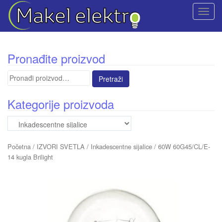
T
o
g
g
Pronađite proizvod
l
e
Pretraga
n
za:
a
Kategorije proizvoda
v
i
g
a
Početna
/
IZVORI SVETLA
/
Inkadescentne sijalice
/ 60W 60G45/CL/E-
t
14 kugla Brilight
i
o
n