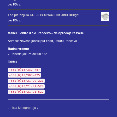
bez PDV-a
Led plafonjera KREJOS 18W/4000K akril Brilight
bez PDV-a
Makel Elektro d.o.o. Pančevo – Veleprodaja rasvete
Adresa: Novoseljanski put 165d, 26000 Pančevo
Radno vreme:
» Ponedeljak-Petak: 08-16h
Tel/fax:
+381(0)13/332-787
+381(0)13/303-025
+381(0)13/21-00-221
+381(0)13/21-01-521
+381(0)13/21-01-522
»
Lista Maloprodaja
«