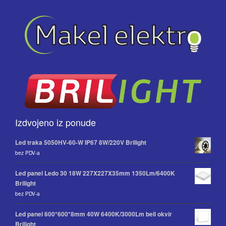
Izdvojeno iz ponude
Led traka 5050HV-60-W IP67 8W/220V Brilight
bez PDV-a
Led panel Ledo 30 18W 227X227X35mm 1350Lm/6400K
Brilight
bez PDV-a
Led panel 600*600*8mm 40W 6400K/3000Lm beli okvir
Brilight