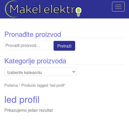
T
o
g
g
Pronađite proizvod
l
e
Pretraga
n
za:
a
Kategorije proizvoda
v
i
g
a
Početna
/ Products tagged “led profil”
t
i
led profil
o
n
Prikazujemo jedan rezultat