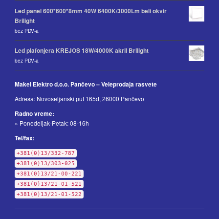
Led panel 600*600*8mm 40W 6400K/3000Lm beli okvir
Brilight
bez PDV-a
Led plafonjera KREJOS 18W/4000K akril Brilight
bez PDV-a
Makel Elektro d.o.o. Pančevo – Veleprodaja rasvete
Adresa: Novoseljanski put 165d, 26000 Pančevo
Radno vreme:
» Ponedeljak-Petak: 08-16h
Tel/fax:
+381(0)13/332-787
+381(0)13/303-025
+381(0)13/21-00-221
+381(0)13/21-01-521
+381(0)13/21-01-522