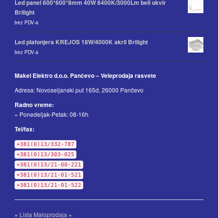
Led panel 600*600*8mm 40W 6400K/3000Lm beli okvir
Brilight
bez PDV-a
Led plafonjera KREJOS 18W/4000K akril Brilight
bez PDV-a
Makel Elektro d.o.o. Pančevo – Veleprodaja rasvete
Adresa: Novoseljanski put 165d, 26000 Pančevo
Radno vreme:
» Ponedeljak-Petak: 08-16h
Tel/fax:
+381(0)13/332-787
+381(0)13/303-025
+381(0)13/21-00-221
+381(0)13/21-01-521
+381(0)13/21-01-522
»
Lista Maloprodaja
«