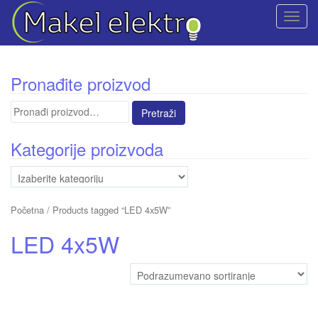
T
o
g
g
Pronađite proizvod
l
e
Pretraga
n
za:
a
Kategorije proizvoda
v
i
g
a
Početna
/ Products tagged “LED 4x5W”
t
i
LED 4x5W
o
n