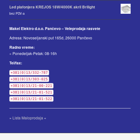
Led plafonjera KREJOS 18W/4000K akril Brilight
bez PDV-a
Makel Elektro d.o.o. Pančevo – Veleprodaja rasvete
Adresa: Novoseljanski put 165d, 26000 Pančevo
Radno vreme:
» Ponedeljak-Petak: 08-16h
Tel/fax:
+381(0)13/332-787
+381(0)13/303-025
+381(0)13/21-00-221
+381(0)13/21-01-521
+381(0)13/21-01-522
»
Lista Maloprodaja
«