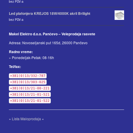
bez PDV-a
Led plafonjera KREJOS 18W/4000K akril Brilight
bez PDV-a
Makel Elektro d.o.o. Pančevo – Veleprodaja rasvete
Adresa: Novoseljanski put 165d, 26000 Pančevo
Radno vreme:
» Ponedeljak-Petak: 08-16h
Tel/fax:
+381(0)13/332-787
+381(0)13/303-025
+381(0)13/21-00-221
+381(0)13/21-01-521
+381(0)13/21-01-522
»
Lista Maloprodaja
«