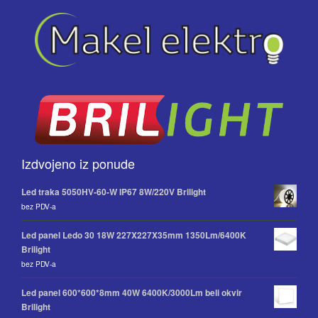
Izdvojeno iz ponude
Led traka 5050HV-60-W IP67 8W/220V Brilight
bez PDV-a
Led panel Ledo 30 18W 227X227X35mm 1350Lm/6400K
Brilight
bez PDV-a
Led panel 600*600*8mm 40W 6400K/3000Lm beli okvir
Brilight