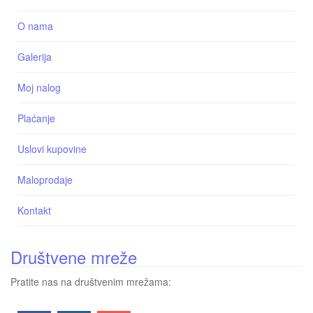
O nama
Galerija
Moj nalog
Plaćanje
Uslovi kupovine
Maloprodaje
Kontakt
Društvene mreže
Pratite nas na društvenim mrežama: